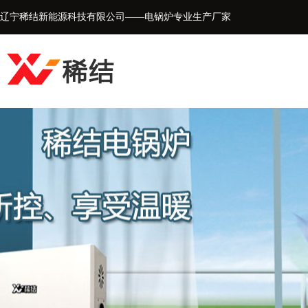
辽宁稀结新能源科技有限公司——电锅炉专业生产厂家