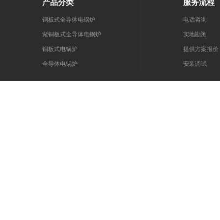
产品分类
服务流程
铜板式全导体电锅炉
电话咨询
紫铜板式全导体电锅炉
实地勘测
铜板式电锅炉
提供方案报价
全导体电锅炉
安装调试