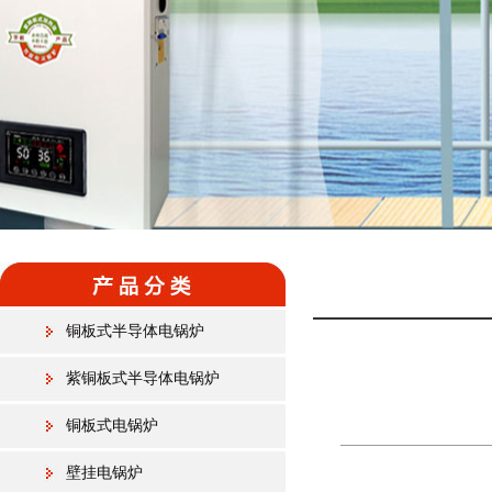
铜板式半导体电锅炉
紫铜板式半导体电锅炉
铜板式电锅炉
壁挂电锅炉