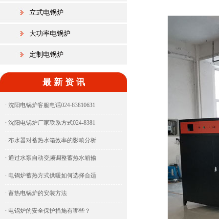
立式电锅炉
大功率电锅炉
定制电锅炉
最 新 资 讯
· 沈阳电锅炉客服电话024-83810631
· 沈阳电锅炉厂家联系方式024-8381
· 布水器对蓄热水箱效率的影响分析
· 通过水泵自动变频调整蓄热水箱输
· 电锅炉蓄热方式供暖如何选择合适
· 蓄热电锅炉的安装方法
· 电锅炉的安全保护措施有哪些？