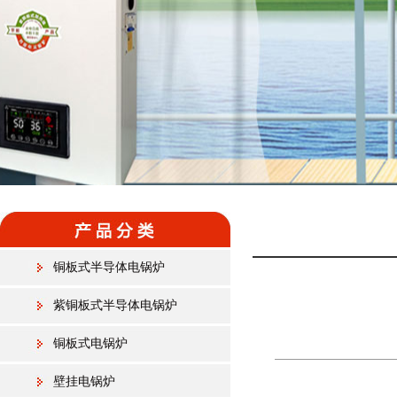
铜板式半导体电锅炉
紫铜板式半导体电锅炉
铜板式电锅炉
壁挂电锅炉